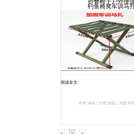
折叠椅子户外便
钓鱼椅凳军训马
阅读全文
作者:allah | 分类:制品 | 浏览:403
‹‹
1
››