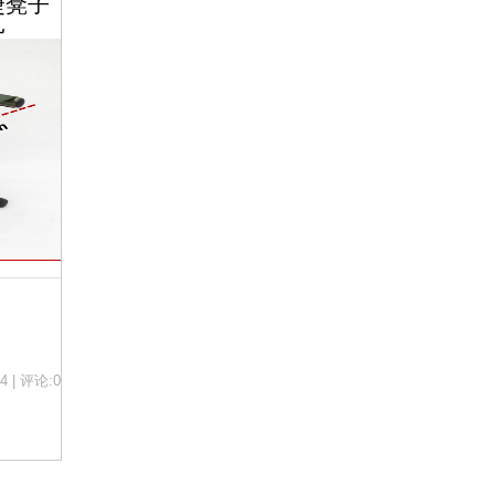
捷凳子
扎
4 | 评论:0