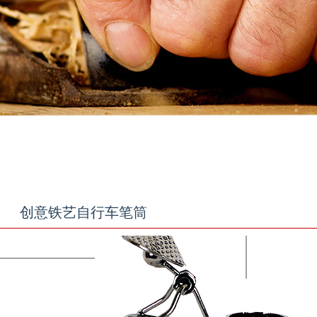
创意铁艺自行车笔筒