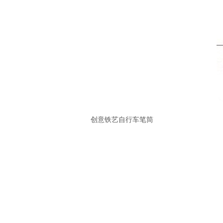
创意铁艺自行车笔筒